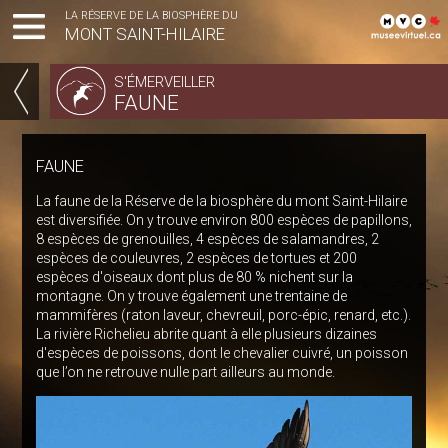
FR
LA RÉSERVE DE LA BIOSPHÈRE DU
MONT SAINT-HILAIRE
/
Intro
ACCUEIL
S'ÉMERVEILLER
/
FAUNE
Accueil
/
BIOSPHÈRE
S'émerveiller
FAUNE
/
S'ÉMERVEILLER
Faune
La faune de la Réserve de la biosphère du mont Saint-Hilaire
est diversifiée. On y trouve environ 800 espèces de papillons,
8 espèces de grenouilles, 4 espèces de salamandres, 2
EXPLORER
espèces de couleuvres, 2 espèces de tortues et 200
espèces d'oiseaux dont plus de 80 % nichent sur la
montagne. On y trouve également une trentaine de
GOÛTER
mammifères (raton laveur, chevreuil, porc-épic, renard, etc.).
La rivière Richelieu abrite quant à elle plusieurs dizaines
d'espèces de poissons, dont le chevalier cuivré, un poisson
REMERCIEMENTS
que l’on ne retrouve nulle part ailleurs au monde.
COMMENTAIRES