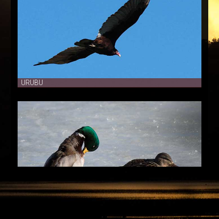
PLAN
DU
SITE
URUBU
COLVERT