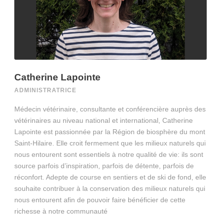
Catherine Lapointe
ADMINISTRATRICE
Médecin vétérinaire, consultante et conférencière auprès des
vétérinaires au niveau national et international, Catherine
Lapointe est passionnée par la Région de biosphère du mont
Saint-Hilaire. Elle croit fermement que les milieux naturels qui
nous entourent sont essentiels à notre qualité de vie: ils sont
source parfois d’inspiration, parfois de détente, parfois de
réconfort. Adepte de course en sentiers et de ski de fond, elle
souhaite contribuer à la conservation des milieux naturels qui
nous entourent afin de pouvoir faire bénéficier de cette
richesse à notre communauté