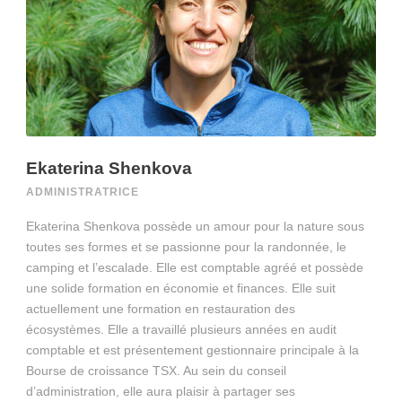
Ekaterina Shenkova
ADMINISTRATRICE
Ekaterina Shenkova possède un amour pour la nature sous
toutes ses formes et se passionne pour la randonnée, le
camping et l’escalade. Elle est comptable agréé et possède
une solide formation en économie et finances. Elle suit
actuellement une formation en restauration des
écosystèmes. Elle a travaillé plusieurs années en audit
comptable et est présentement gestionnaire principale à la
Bourse de croissance TSX. Au sein du conseil
d’administration, elle aura plaisir à partager ses