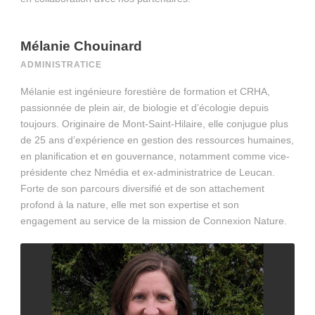
Mélanie Chouinard
ADMINISTRATICE
Mélanie est ingénieure forestière de formation et CRHA,
passionnée de plein air, de biologie et d’écologie depuis
toujours. Originaire de Mont-Saint-Hilaire, elle conjugue plus
de 25 ans d’expérience en gestion des ressources humaines,
en planification et en gouvernance, notamment comme vice-
présidente chez Nmédia et ex-administratrice de Leucan.
Forte de son parcours diversifié et de son attachement
profond à la nature, elle met son expertise et son
engagement au service de la mission de Connexion Nature.