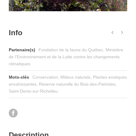
Info
Partenaire(s)
Fondation de la faune du Québec, Ministère
de l’Environnement et de la Lutte contre les changements
climatiques
Mots-clés
Conservation
,
Milieux naturels
,
Plantes exotiques
envahissantes
,
Réserve naturelle du Bois-des-Patriotes
,
Saint-Denis-sur-Richelieu
Description