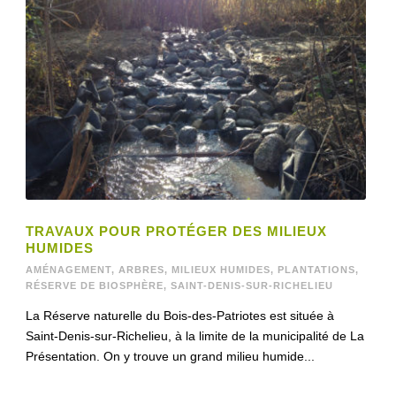
TRAVAUX POUR PROTÉGER DES MILIEUX
HUMIDES
AMÉNAGEMENT
,
ARBRES
,
MILIEUX HUMIDES
,
PLANTATIONS
,
RÉSERVE DE BIOSPHÈRE
,
SAINT-DENIS-SUR-RICHELIEU
La Réserve naturelle du Bois-des-Patriotes est située à
Saint-Denis-sur-Richelieu, à la limite de la municipalité de La
Présentation. On y trouve un grand milieu humide...