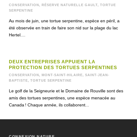
CONSERVATION
,
RÉSERVE NATURELLE GAULT
,
TORTUE
SERPENTINE
Au mois de juin, une tortue serpentine, espèce en péril, a
été observée en train de faire son nid sur la plage du lac
Hertel....
DEUX ENTREPRISES APPUIENT LA
PROTECTION DES TORTUES SERPENTINES
CONSERVATION
,
MONT-SAINT-HILAIRE
,
SAINT-JEAN-
BAPTISTE
,
TORTUE SERPENTINE
Le golf de la Seigneurie et le Domaine de Rouville sont des
amis des tortues serpentines, une espèce menacée au
Canada ! Chaque année, ils collaborent...
CONNEXION NATURE