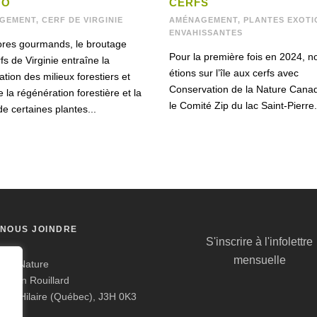
NO
CERFS
GEMENT
,
CERF DE VIRGINIE
AMÉNAGEMENT
,
PLANTES EXOTI
ENVAHISSANTES
ores gourmands, le broutage
Pour la première fois en 2024, n
fs de Virginie entraîne la
étions sur l’île aux cerfs avec
tion des milieux forestiers et
Conservation de la Nature Cana
la régénération forestière et la
le Comité Zip du lac Saint-Pierre.
de certaines plantes...
NOUS JOINDRE
S'inscrire à l'infolettre
mensuelle
ion Nature
hemin Rouillard
aint-Hilaire (Québec), J3H 0K3