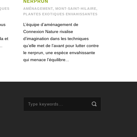
NERPRUN
QUES
AMÉNAGEMENT
,
MONT-SAINT-HILAIRE
,
PLANTES EXOTIQUES ENVAHISSANTES
ous
L’équipe d’aménagement de
Connexion Nature rivalise
da et
d’imagination dans les techniques
..
qu’elle met de l’avant pour lutter contre
le nerprun, une espèce envahissante
qui menace l’équilibre...