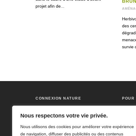
BRU
projet afin de...
AMÉNA
Herbiv
des cer
dégrada
menace 
survie 
CONNEXION NATURE
POUR 
Organisme de conservation à but non
Connex
Nous respectons votre vie privée.
lucratif, Connexion Nature cherche à
1157 C
Nous utilisons des cookies pour améliorer votre expérience
inspirer et à encourager les gens et les
Mont S
de navigation, diffuser des publicités ou des contenus
organisations à s’investir avec lui dans